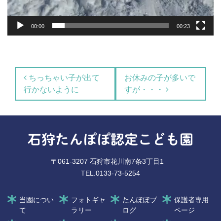
00:00
00:23
投稿ナビゲーション
ちっちゃい子が出て
お休みの子が多いで
行かないように
すが・・・
石狩たんぽぽ認定こども園
〒061-3207 石狩市花川南7条3丁目1
TEL.0133-73-5254
当園につい
フォトギャ
たんぽぽブ
保護者専用
て
ラリー
ログ
ページ