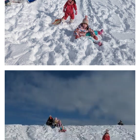
動
画
プ
レ
ー
ヤ
ー