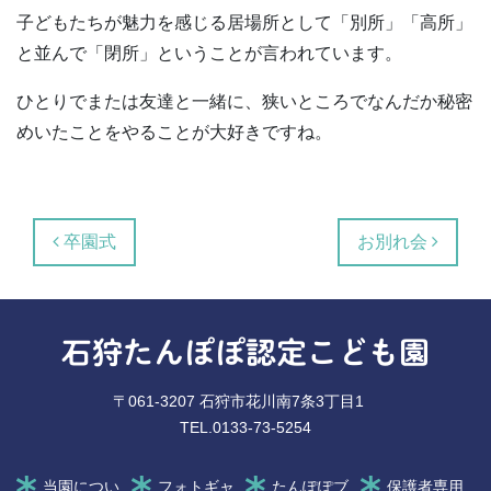
子どもたちが魅力を感じる居場所として「別所」「高所」
と並んで「閉所」ということが言われています。
ひとりでまたは友達と一緒に、狭いところでなんだか秘密
めいたことをやることが大好きですね。
投稿ナビゲーション
卒園式
お別れ会
石狩たんぽぽ認定こども園
〒061-3207 石狩市花川南7条3丁目1
TEL.0133-73-5254
当園につい
フォトギャ
たんぽぽブ
保護者専用