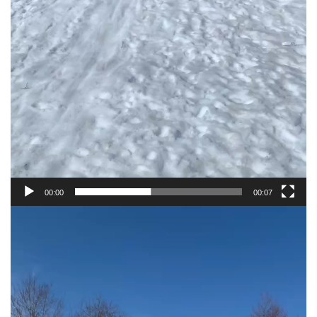
00:00
00:07
動
画
プ
レ
ー
ヤ
ー