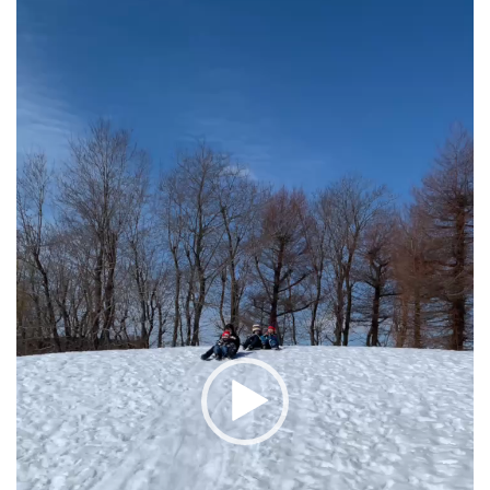
動
画
プ
レ
ー
ヤ
ー