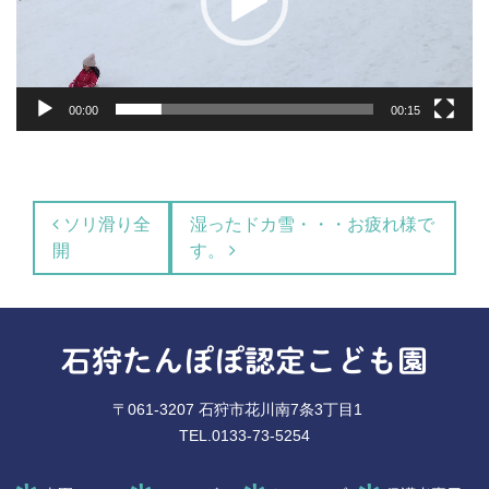
ヤ
ー
00:00
00:15
投稿ナビゲーション
ソリ滑り全
湿ったドカ雪・・・お疲れ様で
開
す。
石狩たんぽぽ認定こども園
〒061-3207 石狩市花川南7条3丁目1
TEL.0133-73-5254