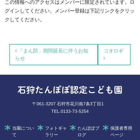
この情報へのアクセスはメンバーに限定されています。ロ
グインしてください。メンバー登録は下記リンクをクリッ
クしてください。
投稿ナビゲーション
「まん防」期間延長に伴うお知
コオロギ
らせ
石狩たんぽぽ認定こども園
〒061-3207 石狩市花川南7条3丁目1
TEL.0133-73-5254
当園につい
フォトギャ
たんぽぽブ
保護者専用
て
ラリー
ログ
ページ