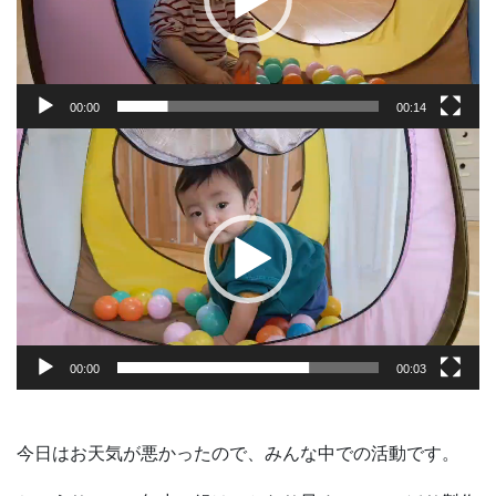
ヤ
ー
00:00
00:14
動
画
プ
レ
ー
ヤ
ー
00:00
00:03
今日はお天気が悪かったので、みんな中での活動です。