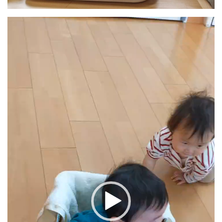
動
画
プ
レ
ー
ヤ
ー