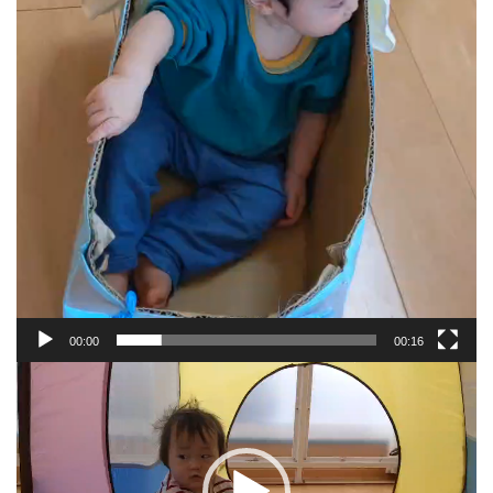
00:00
00:16
動
画
プ
レ
ー