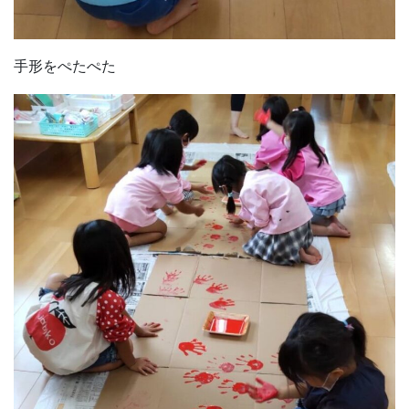
手形をぺたぺた