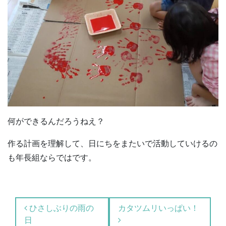
何ができるんだろうねえ？
作る計画を理解して、日にちをまたいで活動していけるの
も年長組ならではです。
投稿ナビゲーション
ひさしぶりの雨の
カタツムリいっぱい！
日