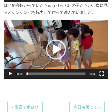
はじめ寝転がっていたちゅうりっぷ組の子たちが、次に見
るとケンケンパを協力して作って遊んでいました。
動
画
プ
レ
ー
ヤ
ー
00:00
00:32
投稿ナビゲーション
園庭で水遊び
今日も暑くて