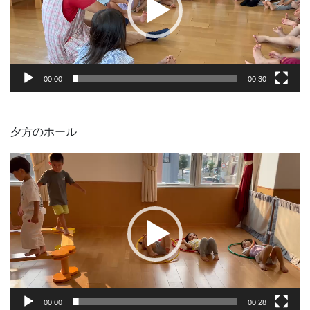
ー
ヤ
ー
00:00
00:30
夕方のホール
動
画
プ
レ
ー
ヤ
ー
00:00
00:28