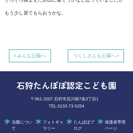
もう少し居てもらおうかな。
投稿ナビゲーション
みんな公園へ
つくしさんも公園へ
石狩たんぽぽ認定こども園
〒061-3207 石狩市花川南7条3丁目1
TEL.0133-73-5254
当園につい
フォトギャ
たんぽぽブ
保護者専用
て
ラリー
ログ
ページ