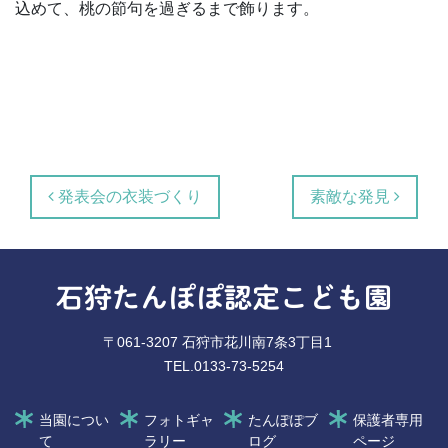
込めて、桃の節句を過ぎるまで飾ります。
投稿ナビゲーション
発表会の衣装づくり
素敵な発見
石狩たんぽぽ認定こども園
〒061-3207 石狩市花川南7条3丁目1
TEL.0133-73-5254
当園につい
フォトギャ
たんぽぽブ
保護者専用
て
ラリー
ログ
ページ