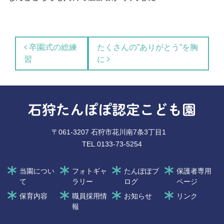
投稿ナビゲーション
卒園式の総練
たくさんの”ありがとう”を胸
習
に
石狩たんぽぽ認定こども園
〒061-3207 石狩市花川南7条3丁目1
TEL.0133-73-5254
当園につい
フォトギャ
たんぽぽブ
保護者専用
て
ラリー
ログ
ページ
保育内容
職員採用情
お知らせ
リンク
報